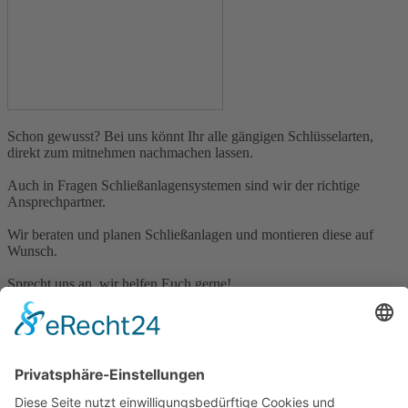
Schon gewusst? Bei uns könnt Ihr alle gängigen Schlüsselarten,
direkt zum mitnehmen nachmachen lassen.
Auch in Fragen Schließanlagensystemen sind wir der richtige
Ansprechpartner.
Wir beraten und planen Schließanlagen und montieren diese auf
Wunsch.
Sprecht uns an, wir helfen Euch gerne!
Brückenstraße 17 - 19 | 64711 Erbach | Tel.:
06062/2066
|
info@brand-erbach.de
Öffnungszeiten
Montag - Freitag: 9 - 18 Uhr
Samstag: 9:30 - 13:30 Uhr