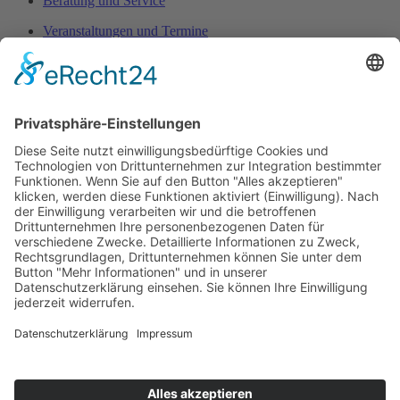
Beratung und Service
Veranstaltungen und Termine
Anfahrt und Kontakt
Brückenstraße 17 - 19 | 64711 Erbach | Tel.:
06062/2066
|
info@brand-erbach.de
Öffnungszeiten
Montag - Freitag: 9 - 18 Uhr
Samstag: 9:30 - 13:30 Uhr
Besuchen Sie uns auf:
Facebook
und
Instagram
IMPRESSUM
|
DATENSCHUTZERKLÄRUNG
|
Cookie-
Einstellungen
Startseite
Küche & Genuss
Wohnen & Schenken
Garten & Terrasse
KLAIBER Markisen
HOUE Gartenmöbel
Nardi Gartenmöbel
Insektenschutz
Sauna & Infrarot