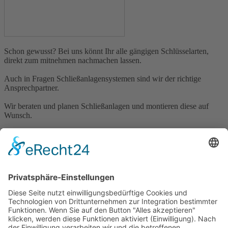
Schon gewusst? Bei uns könnt Ihr alle gängigen Schlüsselarten,
direkt zum mitnehmen nachmachen lassen.
Auch in Fragen Schließanlagensystemen sind wir der richtige
Ansprechpartner.
Wir beraten und planen Schließanlagen und montieren diese auf
Wunsch.
Sprecht uns an, wir helfen Euch gerne!
Brückenstraße 17 - 19 | 64711 Erbach | Tel.:
06062/2066
|
info@brand-erbach.de
Öffnungszeiten
Montag - Freitag: 9 - 18 Uhr
Samstag: 9:30 - 13:30 Uhr
Besuchen Sie uns auf:
Facebook
und
Instagram