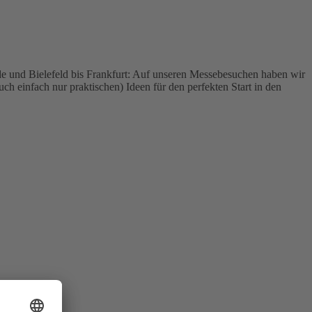
e und Bielefeld bis Frankfurt: Auf unseren Messebesuchen haben wir
 einfach nur praktischen) Ideen für den perfekten Start in den