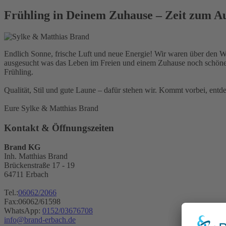
Frühling in Deinem Zuhause – Zeit zum A
Endlich Sonne, frische Luft und neue Energie! Wir waren über den 
ausgesucht was das Leben im Freien und einem Zuhause noch schöner 
Frühling.
Qualität, Stil und gute Laune – dafür stehen wir. Kommt vorbei, ent
Eure Sylke & Matthias Brand
Kontakt & Öffnungszeiten
Brand KG
Inh. Matthias Brand
Brückenstraße 17 - 19
64711 Erbach
Tel.:
06062/2066
Fax:06062/61598
WhatsApp:
0152/03676708
info@brand-erbach.de