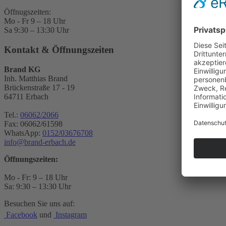
Öffnugszeiten:
Mo - Fr 9 – 18 Uhr
Sa 9:30 – 13:30 Uhr
Kontakt & Öffnungszeiten
Brand KG
Inh. Matthias Brand
Brückenstraße 17 - 19
64711 Erbach
Tel.:
06062/2066
Fax: 06062/61598
WhatsApp:
0152/03676708
info@brand-erbach.de
Öffnungszeiten:
Mo - Fr: 9 – 18 Uhr
Sa: 9:30 – 13:30 Uhr
Besuchen Sie uns auf:
Facebook
und
Instagram